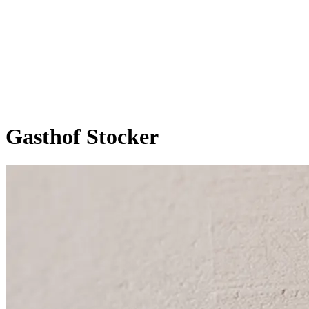
B
r
a
n
d
i
n
g
P
r
o
j
e
k
t
e
Ü
b
e
r
u
n
s
K
o
n
t
a
k
t
Gasthof Stocker