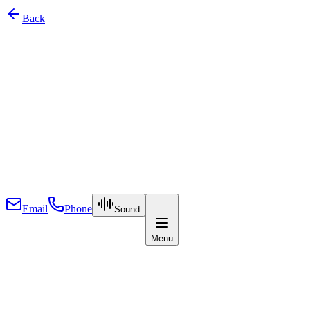
W
e
b
s
e
i
t
e
n
Back
B
r
a
n
d
i
n
g
P
r
o
j
e
k
t
e
Ü
b
e
r
u
n
s
K
o
n
t
a
k
t
Email
Phone
Sound
Menu
H
o
m
e
W
e
b
a
p
p
s
W
e
b
s
e
i
t
e
n